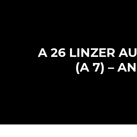
Skip
to
content
A 26 LINZER 
(A 7) – 